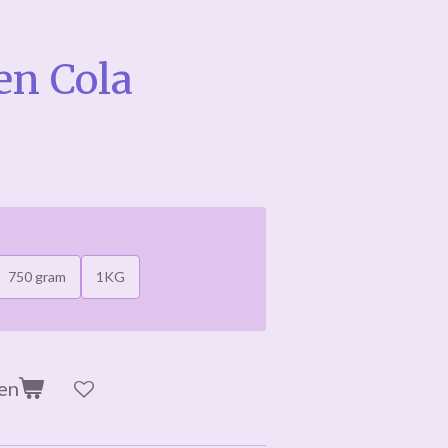
en Cola
750 gram
1KG
en