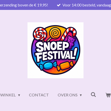
verzending boven de € 19,95!
Voor 14:00 besteld, vandaa
WINKEL
CONTACT
OVER ONS