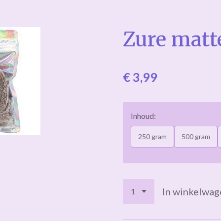
Zure matt
€ 3,99
Inhoud:
250 gram
500 gram
In winkelwag