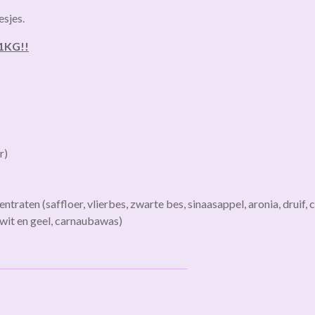
esjes.
 1KG!!
r)
entraten
(saffloer,
vlierbes,
zwarte
bes,
sinaasappel,
aronia,
druif,
c
wit
en
geel,
carnaubawas)