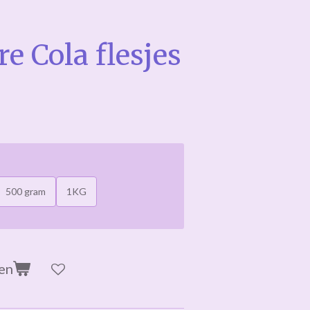
e Cola flesjes
500 gram
1KG
en