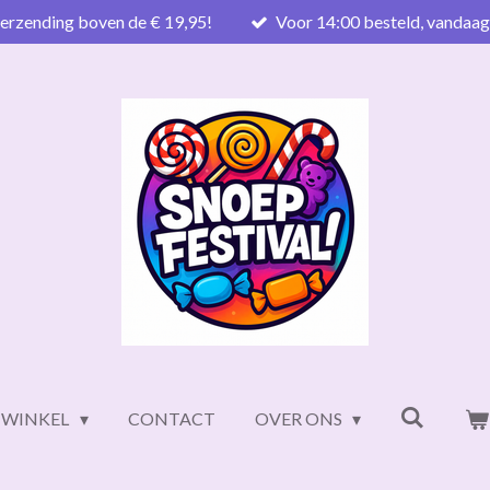
verzending boven de € 19,95!
Voor 14:00 besteld, vandaa
WINKEL
CONTACT
OVER ONS