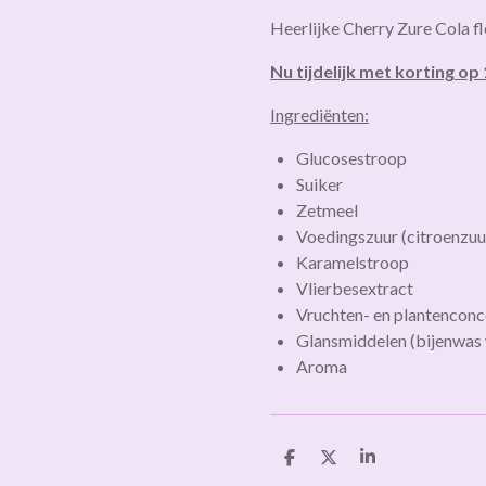
Heerlijke Cherry Zure Cola fl
Nu tijdelijk met korting op
I
ngrediënten:
Glucosestroop
Suiker
Zetmeel
Voedingszuur
(citroenzuu
Karamelstroop
Vlierbesextract
Vruchten-
en
plantenconc
Glansmiddelen
(bijenwas
Aroma
D
D
S
e
e
h