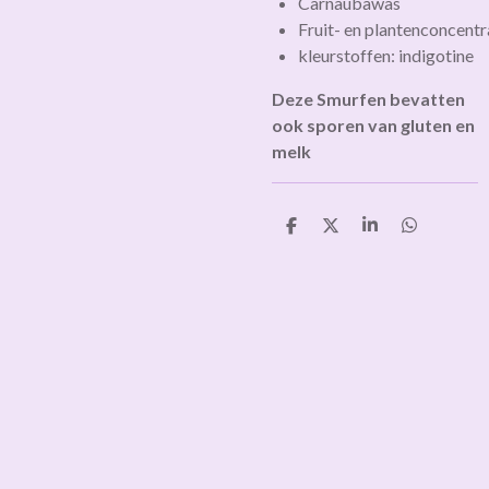
Carnaubawas
Fruit-
en
plantenconcentr
kleurstoffen: indigotine
Deze Smurfen bevatten
ook sporen van gluten en
melk
D
D
S
D
e
e
h
e
l
e
a
l
e
l
r
e
n
e
n