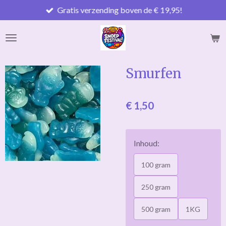
Gratis verzending boven de € 19,95!
Ga
direct
naar
de
hoofdinhoud
Smurfen
€ 1,50
Inhoud:
100 gram
250 gram
500 gram
1KG