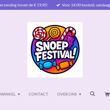
verzending boven de € 19,95!
Voor 14:00 besteld, vandaa
WINKEL
CONTACT
OVER ONS