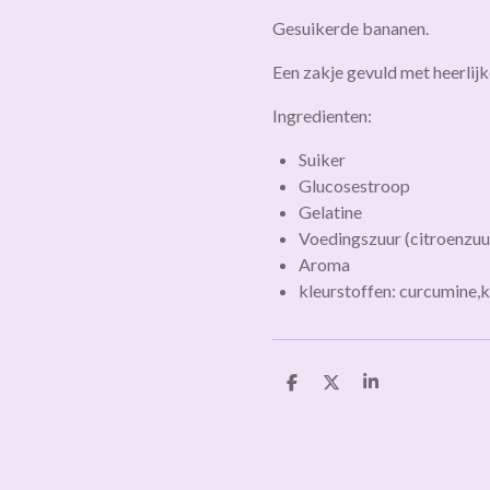
Gesuikerde bananen.
Een zakje gevuld met heerlij
Ingredienten:
Suiker
Glucosestroop
Gelatine
Voedingszuur
(citroenzuu
Aroma
kleurstoffen: curcumine,k
D
D
S
e
e
h
l
e
a
e
l
r
n
e