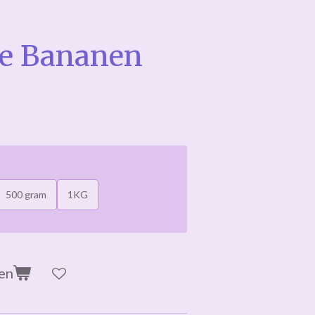
de Bananen
500 gram
1KG
en