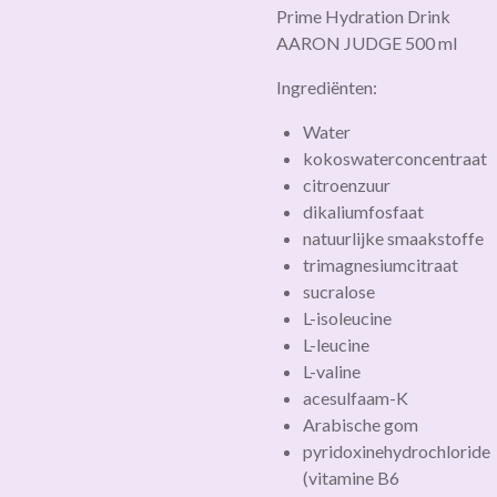
Prime Hydration Drink
AARON JUDGE 500 ml
Ingrediënten:
Water
kokoswaterconcentraat
citroenzuur
dikaliumfosfaat
natuurlijke smaakstoffe
trimagnesiumcitraat
sucralose
L-isoleucine
L-leucine
L-valine
acesulfaam-K
Arabische gom
pyridoxinehydrochloride
(vitamine B6