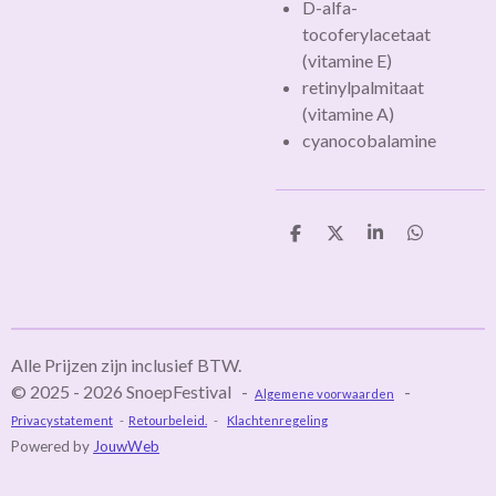
D-alfa-
tocoferylacetaat
(vitamine E)
retinylpalmitaat
(vitamine A)
cyanocobalamine
D
D
S
D
e
e
h
e
l
e
a
l
e
l
r
e
n
e
n
Alle Prijzen zijn inclusief BTW.
© 2025 - 2026 SnoepFestival -
-
Algemene voorwaarden
Privacystatement
-
Retourbeleid.
-
Klachtenregeling
Powered by
JouwWeb