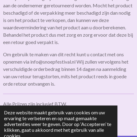
aan de ondernemer geretourneerd worden. Mocht het product
beschadigd of de verpakking meer beschadigd zijn dan nodig
is om het product te verkopen, dan kunnen we deze
waardevermindering van het product aan u doorberekenen.
Behandel het product dus met zorg en zorg ervoor dat deze bij
een retour goed verpakt is.
Om gebruik te maken van dit recht kunt u contact met ons
opnemen via info@snoepfestival.nl Wij zullen vervolgens het
verschuldigde orderbedrag binnen 14 dagen na aanmelding
van uw retour terugstorten, mits het product reeds in goede
orde retour ontvangen is.
Alle Prijzen zijn inclusief BTW.
© 2025 - 2026 SnoepFestival -
-
Deze website maakt gebruik van cookies om uw
Algemene voorwaarden
ervaring te verbeteren en op maat gemaakte
Privacystatement
-
Retourbeleid.
-
Klachtenregeling
advertenties weer te geven. Door op ‘Accepteren’ te
Powered by
JouwWeb
klikken, gaat u akkoord met het gebruik van alle
cookies.